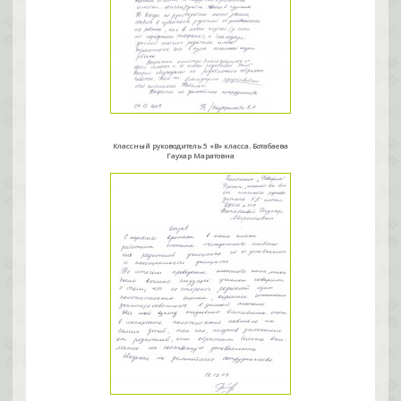
Классный руководитель 5 «В» класса. Ботабаева
Гаухар Маратовна