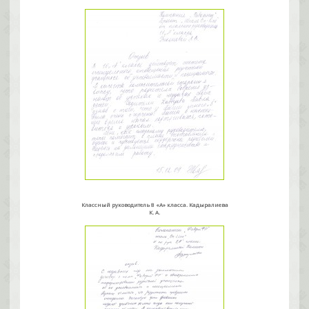
Классный руководитель 8 «А» класса. Кадыралиева
К. А.