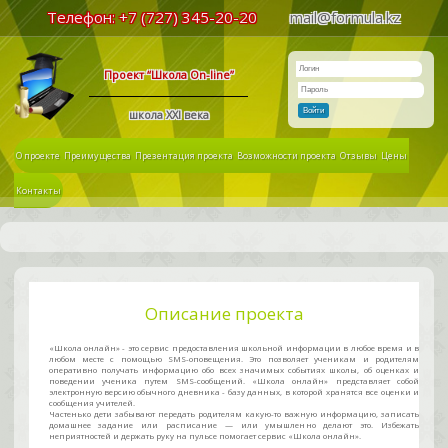
Телефон: +7 (727) 345-20-20
mail@formula.kz
Проект “Школа On-line”
Войти
школа XXI века
О проекте
Преимущества
Презентация проекта
Возможности проекта
Отзывы
Цены
Контакты
Описание проекта
«Школа онлайн» - это сервис предоставления школьной информации в любое время и в
любом месте c помощью SMS-оповещения. Это позволяет ученикам и родителям
оперативно получать информацию обо всех значимых событиях школы, об оценках и
поведении ученика путем SMS-сообщений. «Школа онлайн» представляет собой
электронную версию обычного дневника - базу данных, в которой хранятся все оценки и
сообщения учителей.
Частенько дети забывают передать родителям какую-то важную информацию, записать
домашнее задание или расписание — или умышленно делают это. Избежать
неприятностей и держать руку на пульсе помогает сервис «Школа онлайн».