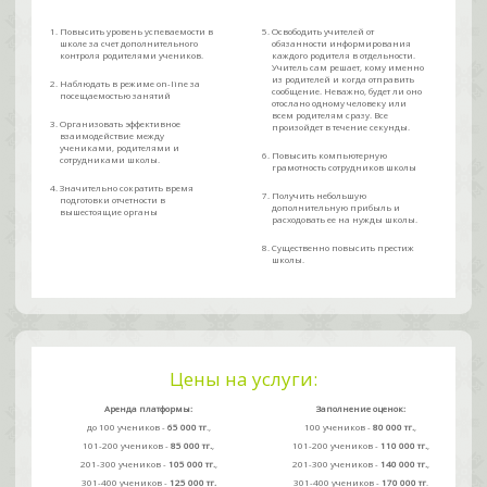
Повысить уровень успеваемости в
Освободить учителей от
школе за счет дополнительного
обязанности информирования
контроля родителями учеников.
каждого родителя в отдельности.
Учитель сам решает, кому именно
из родителей и когда отправить
Наблюдать в режиме on-line за
сообщение. Неважно, будет ли оно
посещаемостью занятий
отослано одному человеку или
всем родителям сразу. Все
Организовать эффективное
произойдет в течение секунды.
взаимодействие между
учениками, родителями и
Повысить компьютерную
сотрудниками школы.
грамотность сотрудников школы
Значительно сократить время
Получить небольшую
подготовки отчетности в
дополнительную прибыль и
вышестоящие органы
расходовать ее на нужды школы.
Существенно повысить престиж
школы.
Цены на услуги:
Аренда платформы:
Заполнение оценок:
до 100 учеников -
65 000 тг
.,
100 учеников -
80 000 тг.
,
101-200 учеников -
85 000 тг.
,
101-200 учеников -
110 000 тг.
,
201-300 учеников -
105 000 тг.
,
201-300 учеников -
140 000 тг.
,
301-400 учеников -
125 000 тг.
301-400 учеников -
170 000 тг
.