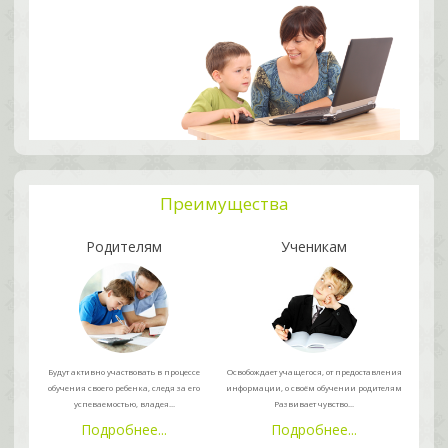
Преимущества
Родителям
Ученикам
Будут активно участвовать в процессе
Освобождает учащегося, от предоставления
обучения своего ребенка, следя за его
информации, о своём обучении родителям
успеваемостью, владея...
Развивает чувство...
Подробнее...
Подробнее...