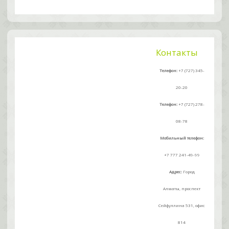
Контакты
Телефон:
+7 (727) 345-
20-20
Телефон:
+7 (727) 278-
08-78
Мобильный телефон:
+7 777 241-49-99
Адрес:
Город
Алматы, проспект
Сейфуллина 531, офис
814