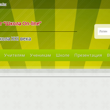
a.kz
 “Школа On-line”
ола XXI века
Учителям
Ученикам
Школе
Презентация
В