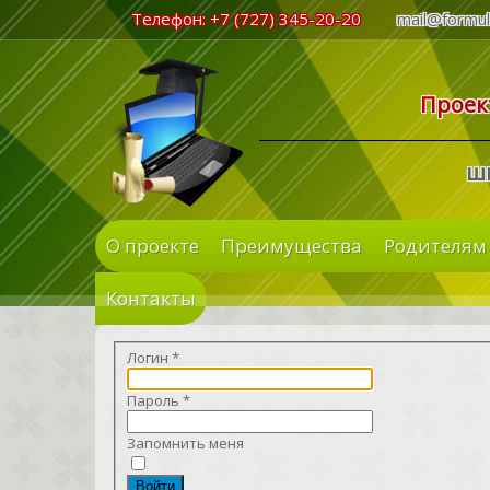
Телефон: +7 (727) 345-20-20
mail@formul
Проект
шк
О проекте
Преимущества
Родителям
Контакты
Логин
*
Пароль
*
Запомнить меня
Войти