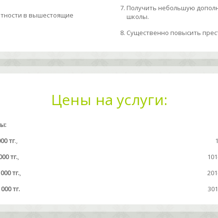
Получить небольшую дополн
етности в вышестоящие
школы.
Существенно повысить прес
Цены на услуги:
ы:
000 тг
.,
000 тг.
,
101
000 тг.
,
201
 000 тг.
301